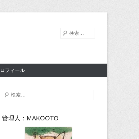
検
索
ロフィール
検
索
管理人：MAKOOTO