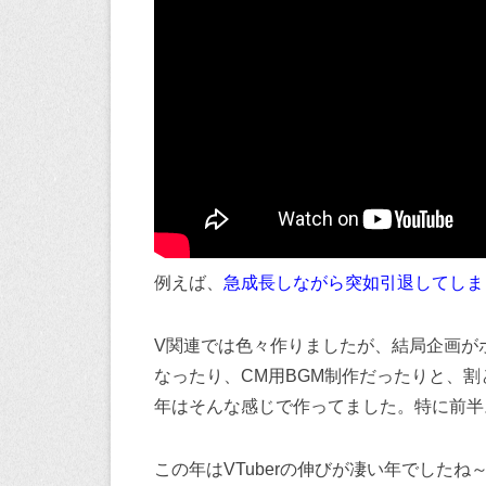
例えば、
急成長しながら突如引退してしま
V関連では色々作りましたが、結局企画が
なったり、CM用BGM制作だったりと、割
年はそんな感じで作ってました。特に前半
この年はVTuberの伸びが凄い年でした