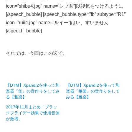
icon=”shibu4.jpg” name=”シブ君”]以後気をつけるように
[/speech_bubble] [speech_bubble type=”fb” subtype=”R1″
icon=”ruii4.jpg” name=”ルイー”]はい、すいません
[/speech_bubble]
それでは、今回はこの辺で。
【DTM】Xpand!2を使って和
【DTM】Xpand!2を使って和
楽器『笙』の音作りをしてみ
楽器『篳篥』の音作りをして
る【雅楽】
みる【雅楽】
2017年11月まとめ「ブラッ
クフライデー効果で使用音源
が激増」