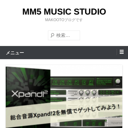
コ
MM5 MUSIC STUDIO
ン
テ
MAKOOTOブログです
ン
検
ツ
索
へ
ス
メニュー
キ
ッ
プ