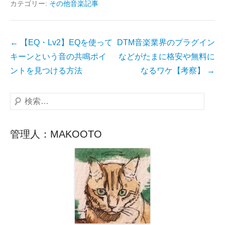
カテゴリー:
その他音楽記事
投
←
【EQ・Lv2】EQを使って
DTM音楽業界のプラグイン
稿
キーンという音の共鳴ポイ
などがたまに格安や無料に
ナ
ントを見つける方法
なるワケ【考察】
→
ビ
ゲ
検
ー
索
シ
管理人：MAKOOTO
ョ
ン