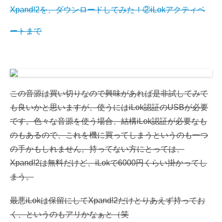
Xpand!2を、ダウンロードしてみた！②iLokアクティベ
ートまで
この音源は買い切りなので興味があれば是非試してみて
も良いかと思いますが、使うにはiLok認証のUSBが必要
です。色々な音源を使う場合、結構iLok認証が必要なも
のもあるので、これを機に買ってしまうというのも一つ
の手かもしれません。持ってない方にとっては、
Xpand!2は無料だけど、iLokで6000円くらい掛かってし
まう。
最悪iLokは保留にしてXpand!2だけとりあえず持ってお
く、というのもアリかなぁと（笑