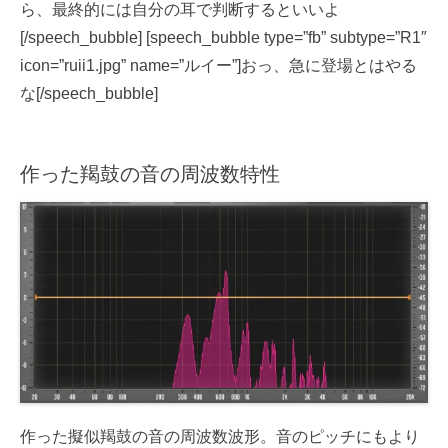
ら、最終的には自分の耳で判断するといいよ
[/speech_bubble] [speech_bubble type=”fb” subtype=”R1″
icon=”ruii1.jpg” name=”ルイー”]おっ、急に登場とはやる
な[/speech_bubble]
作った羯鼓の音の周波数特性
作った擬似羯鼓の音の周波数波形。音のピッチにもより