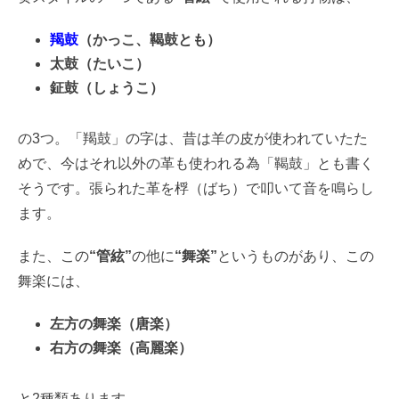
羯鼓
（かっこ、鞨鼓とも）
太鼓（たいこ）
鉦鼓（しょうこ）
の3つ。「羯鼓」の字は、昔は羊の皮が使われていたた
めで、今はそれ以外の革も使われる為「鞨鼓」とも書く
そうです。張られた革を桴（ばち）で叩いて音を鳴らし
ます。
また、この
“管絃”
の他に
“舞楽”
というものがあり、この
舞楽には、
左方の舞楽（唐楽）
右方の舞楽（高麗楽）
と2種類あります。