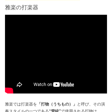
雅楽の打楽器
雅楽では打楽器を
「打物（うちもの）」
と呼び、その演
奏スタイルの一つである
“管絃”
で使用される打物は、