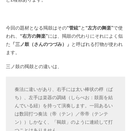
今回の題材となる羯鼓はその
“管絃”
と
“左方の舞楽”
で使
われ、
“右方の舞楽”
には、羯鼓の代わりにそれによく似
た
「三ノ鼓（さんのつづみ）」
と呼ばれる打物が使われ
ます。
三ノ鼓の羯鼓との違いは、
奏法に違いがあり、右手には太い棒状の桴（ば
ち）、左手は楽器の調緒（しらべお：鼓面を結
んでいる紐）を持って演奏します。一回あるい
は数回打つ奏法（帝（テン）／帝帝（テンテ
ン））しかなく、「鞨鼓」のように連続して打
つことはありません。