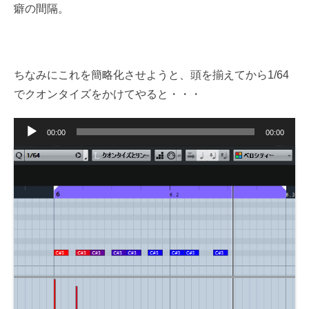
癖の間隔。
ちなみにこれを簡略化させようと、頭を揃えてから1/64
でクオンタイズをかけてやると・・・
音
00:00
00:00
声
プ
レ
ー
ヤ
ー