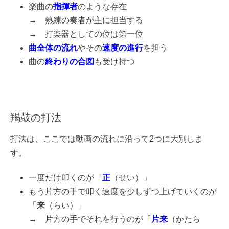
楽曲の
指揮者
のような存在
→ 熟練の奏者が主に担当する
→ 打楽器としての位は第一位
曲全体の
流れ
やその
速度の
進行
を担う
曲の
終わりの合図
も受け持つ
羯鼓の打法
打法は、ここでは動画の流れに沿って2つに大別しま
す。
一度だけ叩くのが「
正
（せい）」
もう片方の手で叩く速度を少しずつ上げていくのが
「
来
（らい）」
→ 片方の手でそれを行うのが「
片来
（かたら