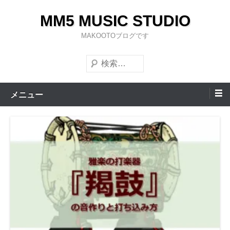
コ
MM5 MUSIC STUDIO
ン
テ
MAKOOTOブログです
ン
検
ツ
索
へ
ス
メニュー
キ
ッ
プ