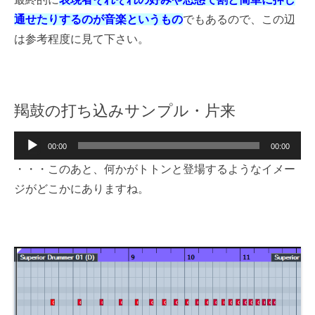
通せたりするのが音楽というもの
でもあるので、この辺
は参考程度に見て下さい。
羯鼓の打ち込みサンプル・片来
音
00:00
00:00
声
・・・このあと、何かがトトンと登場するようなイメー
プ
ジがどこかにありますね。
レ
ー
ヤ
ー