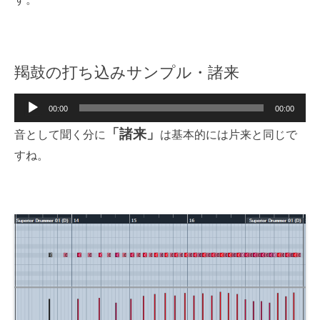
羯鼓の打ち込みサンプル・諸来
音
00:00
00:00
声
「諸来」
音として聞く分に
は基本的には片来と同じで
プ
すね。
レ
ー
ヤ
ー