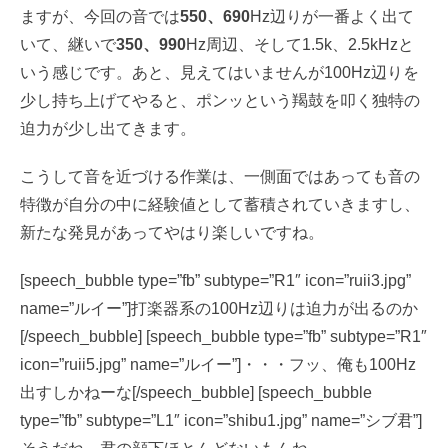
ますが、今回の音では
550、690
Hz辺りが一番よく出て
いて、継いで
350、990
Hz周辺、そして1.5k、2.5kHzと
いう感じです。あと、見えてはいませんが100Hz辺りを
少し持ち上げてやると、ポンッという羯鼓を叩く独特の
迫力が少し出てきます。
こうして音を近づける作業は、一側面ではあっても音の
特徴が自分の中に経験値として蓄積されていきますし、
新たな発見があってやはり楽しいですね。
[speech_bubble type=”fb” subtype=”R1″ icon=”ruii3.jpg”
name=”ルイー”]打楽器系の100Hz辺りは迫力が出るのか
[/speech_bubble] [speech_bubble type=”fb” subtype=”R1″
icon=”ruii5.jpg” name=”ルイー”]・・・フッ、俺も100Hz
出すしかねーな[/speech_bubble] [speech_bubble
type=”fb” subtype=”L1″ icon=”shibu1.jpg” name=”シブ君”]