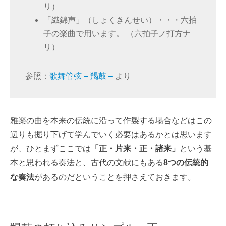
リ）
「織錦声」（しょくきんせい）・・・六拍
子の楽曲で用います。 （六拍子ノ打方ナ
リ）
参照：
歌舞管弦 – 羯鼓 –
より
雅楽の曲を本来の伝統に沿って作製する場合などはこの
辺りも掘り下げて学んでいく必要はあるかとは思います
が、ひとまずここでは
「正・片来・正・諸来」
という基
本と思われる奏法と、古代の文献にもある
8つの伝統的
な奏法
があるのだということを押さえておきます。