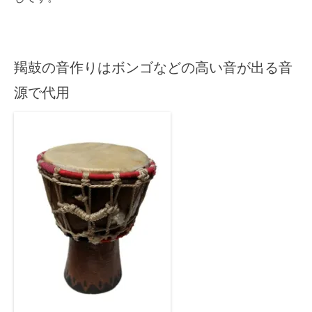
ー
ヤ
ー
羯鼓の音作りはボンゴなどの高い音が出る音
源で代用