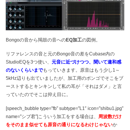
Bongoの音から羯鼓の音への
EQ加工
の図例。
リファレンスの音と元のBongo音の差をCubase内の
StudioEQを3つ使い、
元音に近づけつつ、聞いて違和感
のないくらいまで
もっていきます。原音はもう少し1～
5kHz辺りも出ていましたが、加工用のボンゴでそこをブ
ーストするとキンキンして私の耳が「それはダメ」と言
っていたのでそこは抑え目に。
[speech_bubble type=”fb” subtype=”L1″ icon=”shibu1.jpg”
name=”シブ君”]こういう加工をする場合は、
周波数だけ
をそのまま似せても原音の通りになるわけじゃない
か