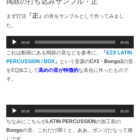
羯鼓の打ち込みサンプル・正
「正」
まず打法
の音をサンプルとして作ってみまし
た。
音
00:00
00:00
声
これは
動画にある羯鼓の音などを参考に、
「
EZX LATIN
プ
PERCUSSION / BOX
」
という音
源の
C#3・Bongo2
の音
レ
をEQ加工して
高めの音が特徴的
な具合に
作ったもので
ー
す
。
ヤ
ー
音
00:00
00:00
声
ちなみにこちらが
LATIN PERCUSSION
の加工前の
プ
Bongo
の音。
これだけ聞くと、ああ、ボンゴだなって感
レ
じです。