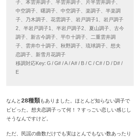
子、本雲井調子、半雲井調子、片半雲井調子、
中空調子、曙調子、中空調子、楽調子、半楽調
子、乃木調子、花雲調子、岩戸調子1、岩戸調子
2、半岩戸調子1、半岩戸調子2、夏山調子、古今
調子、新古今調子、平巾十調子、二重雲井調
子、雲井巾十調子、秋野調子、琉球調子、想夫
恋調子、新雪月花調子
移調対応Key: G / G# / A / A# / B / C / C# / D / D# /
E
28種類
なんと
もありました。ほとんど知らない調子で
ビビった。想夫恋調子って何！？すっごい恋しい感じし
そうなんですけど。
ただ、民謡の曲数だけでも実はとんでもない数あったり