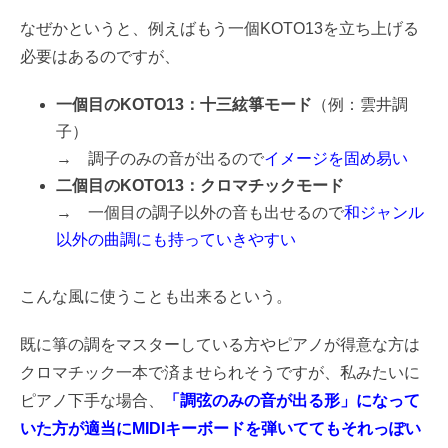
なぜかというと、例えばもう一個KOTO13を立ち上げる
必要はあるのですが、
一個目のKOTO13：十三絃箏モード
（例：雲井調
子）
→ 調子のみの音が出るので
イメージを固め易い
二個目のKOTO13：クロマチックモード
→ 一個目の調子以外の音も出せるので
和ジャンル
以外の曲調にも持っていきやすい
こんな風に使うことも出来るという。
既に箏の調をマスターしている方やピアノが得意な方は
クロマチック一本で済ませられそうですが、私みたいに
ピアノ下手な場合、
「調弦のみの音が出る形」になって
いた方が適当にMIDIキーボードを弾いててもそれっぽい