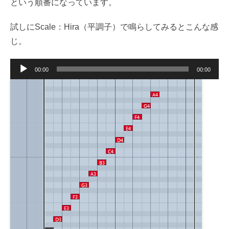
という順番になっています。
試しにScale：Hira（平調子）で鳴らしてみるとこんな感
じ。
音
00:00
00:00
声
プ
レ
ー
ヤ
ー