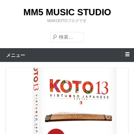
コ
MM5 MUSIC STUDIO
ン
テ
MAKOOTOブログです
ン
検
ツ
索
へ
ス
メニュー
キ
ッ
プ