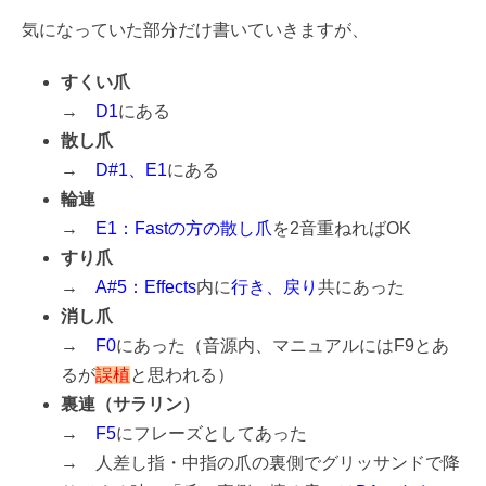
気になっていた部分だけ書いていきますが、
すくい爪
→
D1
にある
散し爪
→
D#1、E1
にある
輪連
→
E1：Fastの方の散し爪
を2音重ねればOK
すり爪
→
A#5：Effects
内に
行き、戻り
共にあった
消し爪
→
F0
にあった（音源内、マニュアルにはF9とあ
るが
誤植
と思われる）
裏連（サラリン）
→
F5
にフレーズとしてあった
→ 人差し指・中指の爪の裏側でグリッサンドで降