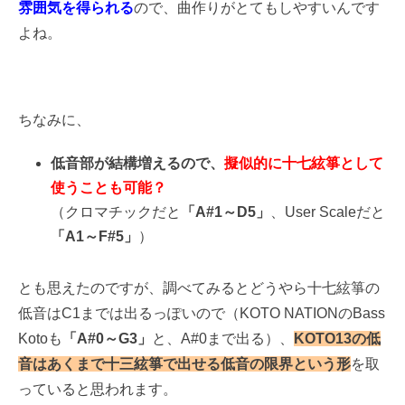
雰囲気を得られる
ので、曲作りがとてもしやすいんです
よね。
ちなみに、
低音部が結構増えるので、
擬似的に十七絃箏として
使うことも可能？
（クロマチックだと
「A#1～D5」
、User Scaleだと
「A1～F#5」
）
とも思えたのですが、調べてみるとどうやら十七絃箏の
低音はC1までは出るっぽいので（KOTO NATIONのBass
Kotoも
「A#0～G3」
と、A#0まで出る）、
KOTO13の低
音はあくまで十三絃箏で出せる低音の限界という形
を取
っていると思われます。