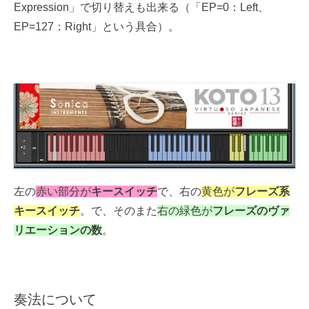
Expression」で切り替えも出来る（「EP=0：Left、
EP=127：Right」という具合）。
左の
赤い部分が
キースイッチ
で、右の
黄色が
フレーズ系
キースイッチ
。で、そのまた
右の緑色が
フレーズのヴァ
リエーションの数
。
奏法について