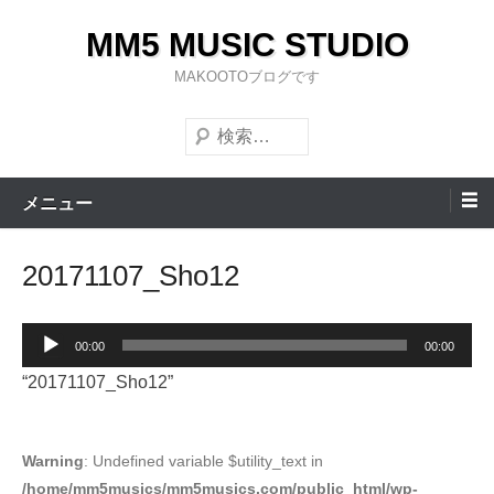
コ
MM5 MUSIC STUDIO
ン
テ
MAKOOTOブログです
ン
検
ツ
索
へ
ス
メニュー
キ
ッ
20171107_Sho12
プ
音
00:00
00:00
声
“20171107_Sho12”
プ
レ
ー
Warning
: Undefined variable $utility_text in
/home/mm5musics/mm5musics.com/public_html/wp-
ヤ