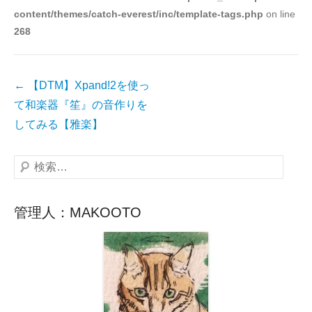
content/themes/catch-everest/inc/template-tags.php
on line
ー
268
投
←
【DTM】Xpand!2を使っ
稿
て和楽器『笙』の音作りを
ナ
してみる【雅楽】
ビ
ゲ
検
ー
索
シ
管理人：MAKOOTO
ョ
ン