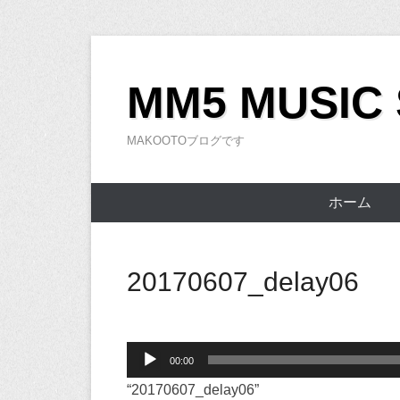
コ
ン
MM5 MUSIC
テ
ン
MAKOOTOブログです
ツ
へ
ス
ホーム
キ
ッ
プ
20170607_delay06
音
00:00
声
“20170607_delay06”