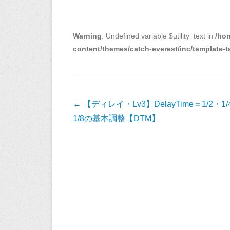
プ
レ
ー
Warning
: Undefined variable $utility_text in
/ho
ヤ
content/themes/catch-everest/inc/template-
ー
投
←
【ディレイ・Lv3】DelayTime＝1/2・1/
稿
1/8の基本調整【DTM】
ナ
ビ
ゲ
ー
シ
ョ
ン