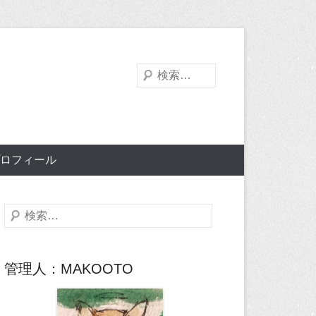
検
索
ロフィール
検
索
管理人：MAKOOTO