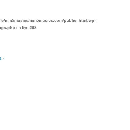
ュ
ー
ム
me/mm5musics/mm5musics.com/public_html/wp-
調
tags.php
on line
268
節
に
は
上
4・
下
矢
印
キ
ー
を
使
っ