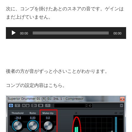
レ
次に、コンプを掛けたあとのスネアの音です。ゲインは
ー
まだ上げていません。
ヤ
音
ー
00:00
00:00
声
プ
レ
ー
後者の方が音がずっと小さいことがわかります。
ヤ
ー
コンプの設定内容はこちら。