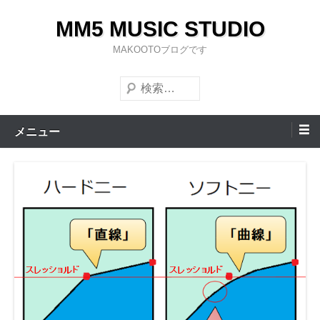
コ
MM5 MUSIC STUDIO
ン
テ
MAKOOTOブログです
ン
検
ツ
索
へ
ス
メニュー
キ
ッ
プ