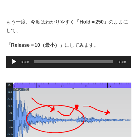
もう一度、今度はわかりやすく
「Hold＝250」
のままに
して、
「Release＝10（最小）」
にしてみます。
音
00:00
00:00
声
プ
レ
ー
ヤ
ー