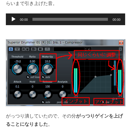
らいまで引き上げた音。
音
00:00
00:00
声
プ
レ
ー
ヤ
ー
がっつり潰していたので、その分
がっつりゲインを上げ
ることになりました
。