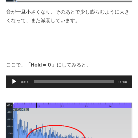
音が一旦小さくなり、そのあとで少し膨らむように大き
くなって、また減衰しています。
ここで、
「Hold＝０」
にしてみると、
音
00:00
00:00
声
プ
レ
ー
ヤ
ー