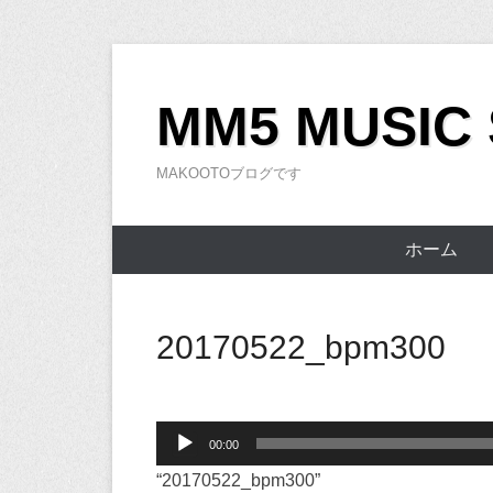
コ
ン
MM5 MUSIC
テ
ン
MAKOOTOブログです
ツ
へ
ス
ホーム
キ
ッ
プ
20170522_bpm300
音
00:00
声
“20170522_bpm300”