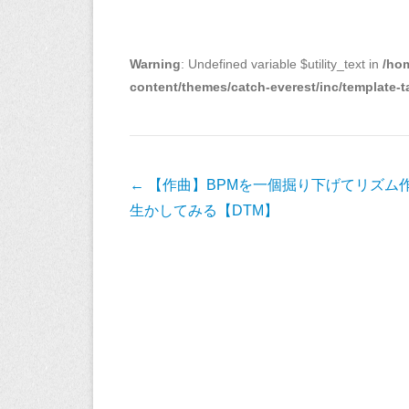
プ
レ
ー
Warning
: Undefined variable $utility_text in
/ho
ヤ
content/themes/catch-everest/inc/template-
ー
投
←
【作曲】BPMを一個掘り下げてリズム
稿
生かしてみる【DTM】
ナ
ビ
ゲ
ー
シ
ョ
ン