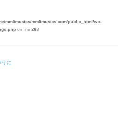
ュ
ー
ム
me/mm5musics/mm5musics.com/public_html/wp-
調
tags.php
on line
268
節
に
は
上
作りに
下
矢
印
キ
ー
を
使
っ