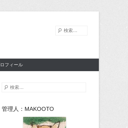
検
索
ロフィール
検
索
管理人：MAKOOTO