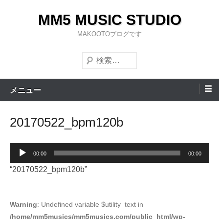
コ
MM5 MUSIC STUDIO
ン
テ
MAKOOTOブログです
ン
検
ツ
索
へ
ス
メニュー
キ
ッ
20170522_bpm120b
プ
音
00:00
00:00
声
“20170522_bpm120b”
プ
レ
ー
Warning
: Undefined variable $utility_text in
/home/mm5musics/mm5musics.com/public_html/wp-
ヤ