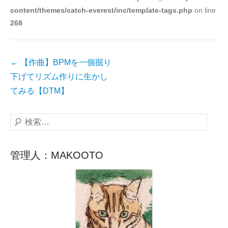
content/themes/catch-everest/inc/template-tags.php
on line
ー
268
投
←
【作曲】BPMを一個掘り
稿
下げてリズム作りに生かし
ナ
てみる【DTM】
ビ
ゲ
検
ー
索
シ
管理人：MAKOOTO
ョ
ン