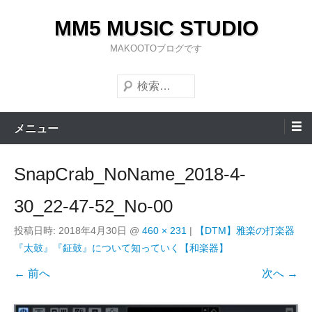
コ
MM5 MUSIC STUDIO
ン
テ
MAKOOTOブログです
ン
検
ツ
索
へ
ス
メニュー
キ
ッ
SnapCrab_NoName_2018-4-
プ
30_22-47-52_No-00
投稿日時:
2018年4月30日
@
460 × 231
|
【DTM】雅楽の打楽器
『太鼓』『鉦鼓』について知っていく【和楽器】
← 前へ
次へ →