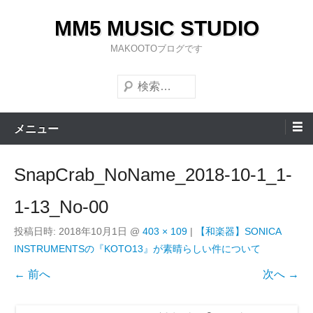
コ
MM5 MUSIC STUDIO
ン
テ
MAKOOTOブログです
ン
検
ツ
索
へ
ス
メニュー
キ
ッ
SnapCrab_NoName_2018-10-1_1-
プ
1-13_No-00
投稿日時:
2018年10月1日
@
403 × 109
|
【和楽器】SONICA
INSTRUMENTSの『KOTO13』が素晴らしい件について
← 前へ
次へ →