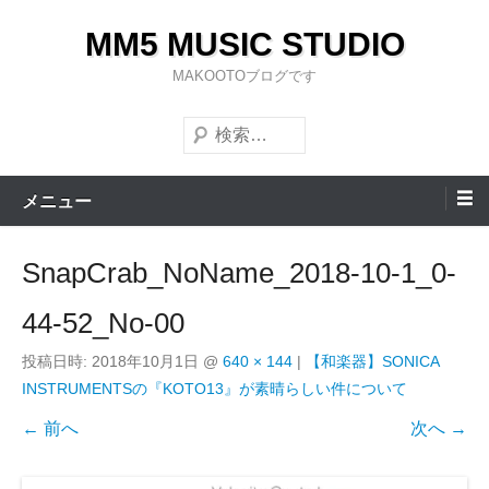
コ
MM5 MUSIC STUDIO
ン
テ
MAKOOTOブログです
ン
検
ツ
索
へ
ス
メニュー
キ
ッ
SnapCrab_NoName_2018-10-1_0-
プ
44-52_No-00
投稿日時:
2018年10月1日
@
640 × 144
|
【和楽器】SONICA
INSTRUMENTSの『KOTO13』が素晴らしい件について
← 前へ
次へ →