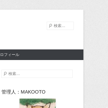
検
索
ロフィール
検
索
管理人：MAKOOTO