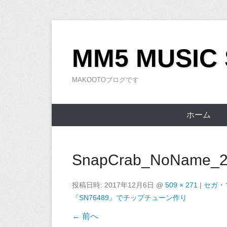
コ
ン
MM5 MUSIC
テ
ン
MAKOOTOブログです
ツ
へ
ス
ホーム
キ
ッ
プ
SnapCrab_NoName_20
投稿日時:
2017年12月6日
@
509 × 271
|
セガ・
『SN76489』でチップチューン作り
← 前へ