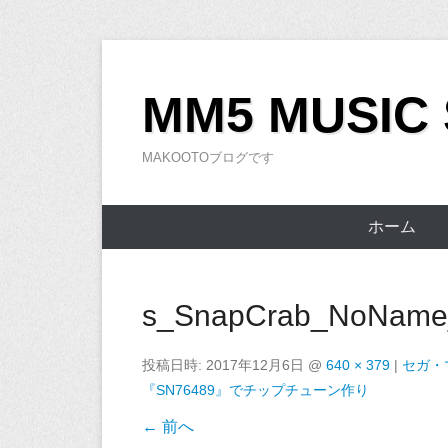
コ
ン
MM5 MUSIC
テ
ン
MAKOOTOブログです
ツ
へ
ス
ホーム
キ
ッ
プ
s_SnapCrab_NoName_
投稿日時:
2017年12月6日
@
640 × 379
|
セガ・
『SN76489』でチップチューン作り
← 前へ