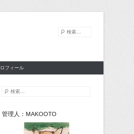
検
索
ロフィール
検
索
管理人：MAKOOTO