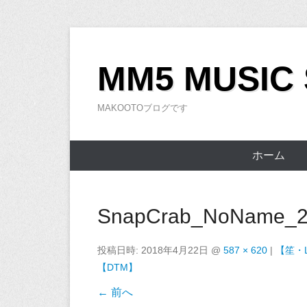
コ
ン
MM5 MUSIC
テ
ン
MAKOOTOブログです
ツ
へ
ス
ホーム
キ
ッ
プ
SnapCrab_NoName_20
投稿日時:
2018年4月22日
@
587 × 620
|
【笙・
【DTM】
← 前へ