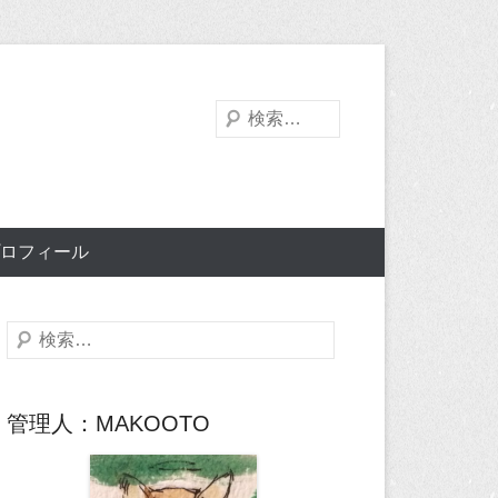
検
索
ロフィール
検
索
管理人：MAKOOTO