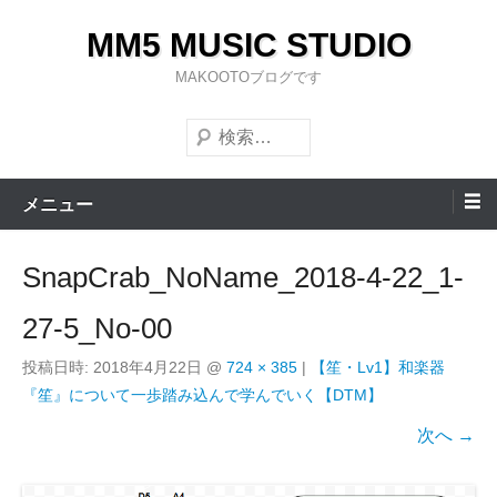
コ
MM5 MUSIC STUDIO
ン
テ
MAKOOTOブログです
ン
検
ツ
索
へ
ス
メニュー
キ
ッ
SnapCrab_NoName_2018-4-22_1-
プ
27-5_No-00
投稿日時:
2018年4月22日
@
724 × 385
|
【笙・Lv1】和楽器
『笙』について一歩踏み込んで学んでいく【DTM】
次へ →