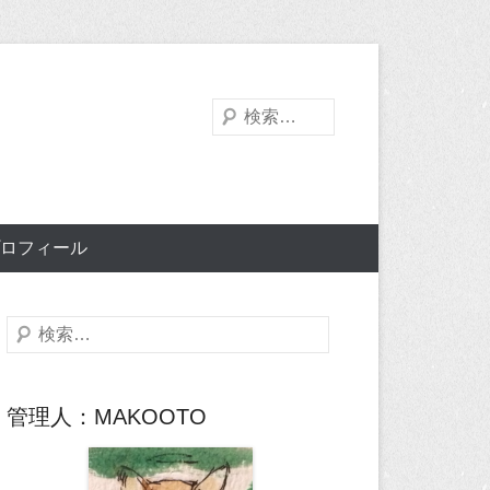
検
索
ロフィール
検
索
管理人：MAKOOTO