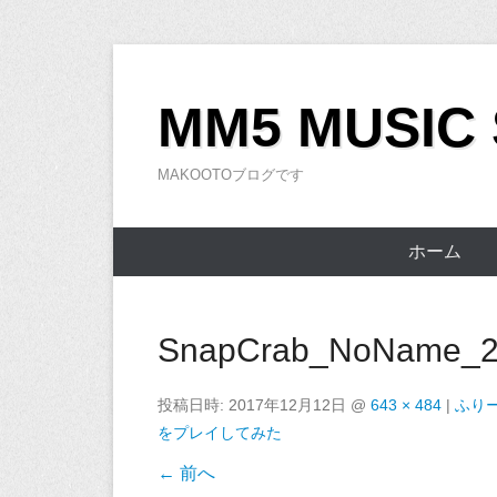
コ
ン
MM5 MUSIC
テ
ン
MAKOOTOブログです
ツ
へ
ス
ホーム
キ
ッ
プ
SnapCrab_NoName_20
投稿日時:
2017年12月12日
@
643 × 484
|
ふり
をプレイしてみた
← 前へ