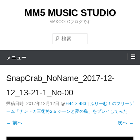
コ
MM5 MUSIC STUDIO
ン
テ
MAKOOTOブログです
ン
検
ツ
索
へ
ス
メニュー
キ
ッ
SnapCrab_NoName_2017-12-
プ
12_13-21-1_No-00
投稿日時:
2017年12月12日
@
644 × 483
|
ふりーむ！のフリーゲ
ーム「ナントカ三術将2.5 ジーンと夢の島」をプレイしてみた
← 前へ
次へ →