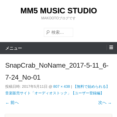
コ
MM5 MUSIC STUDIO
ン
テ
MAKOOTOブログです
ン
検
ツ
索
へ
ス
メニュー
キ
ッ
SnapCrab_NoName_2017-5-11_6-
プ
7-24_No-01
投稿日時:
2017年5月11日
@
807 × 438
|
【無料で始められる】
音楽販売サイト「オーディオストック」【ユーザー登録編】
← 前へ
次へ →