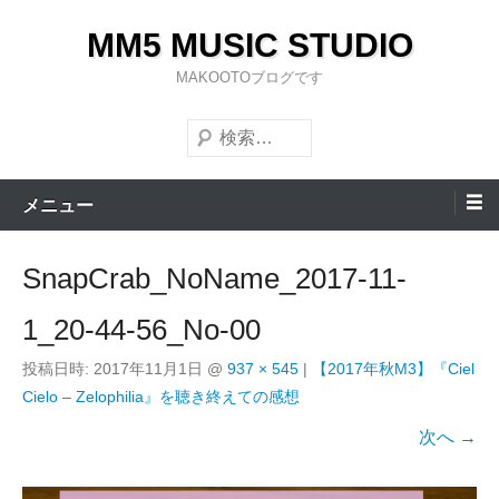
コ
MM5 MUSIC STUDIO
ン
テ
MAKOOTOブログです
ン
検
ツ
索
へ
ス
メニュー
キ
ッ
SnapCrab_NoName_2017-11-
プ
1_20-44-56_No-00
投稿日時:
2017年11月1日
@
937 × 545
|
【2017年秋M3】『Ciel
Cielo – Zelophilia』を聴き終えての感想
次へ →