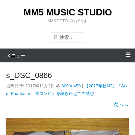
コ
MM5 MUSIC STUDIO
ン
テ
MAKOOTOブログです
ン
検
ツ
索
へ
ス
メニュー
キ
ッ
s_DSC_0866
プ
投稿日時:
2017年11月2日
@
800 × 450
|
【2017年秋M3】『Ark
of Phantasm – 麺コンピ』を聴き終えての感想
次へ →