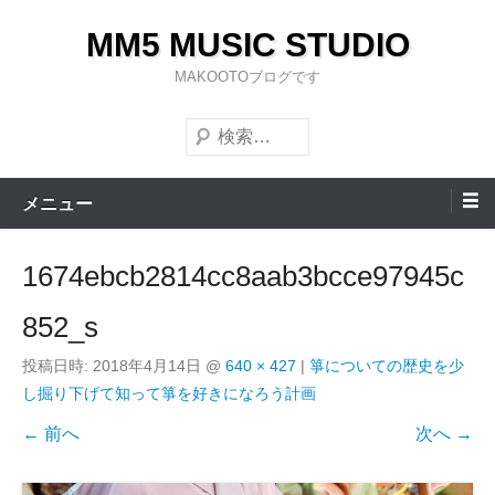
コ
MM5 MUSIC STUDIO
ン
テ
MAKOOTOブログです
ン
検
ツ
索
へ
ス
メニュー
キ
ッ
1674ebcb2814cc8aab3bcce97945c
プ
852_s
投稿日時:
2018年4月14日
@
640 × 427
|
箏についての歴史を少
し掘り下げて知って箏を好きになろう計画
← 前へ
次へ →