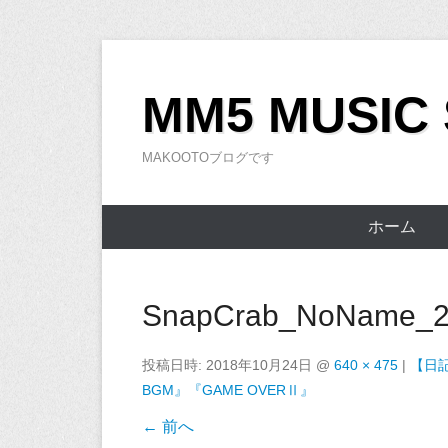
コ
ン
MM5 MUSIC
テ
ン
MAKOOTOブログです
ツ
へ
ス
ホーム
キ
ッ
プ
SnapCrab_NoName_20
投稿日時:
2018年10月24日
@
640 × 475
|
【日記
BGM』『GAME OVERⅡ』
← 前へ