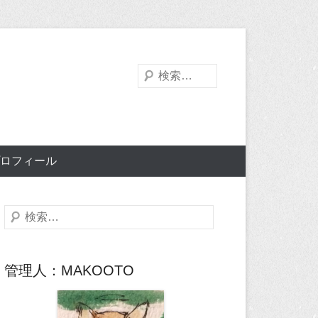
検
索
ロフィール
検
索
管理人：MAKOOTO