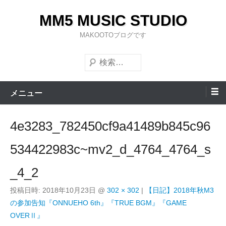
コ
MM5 MUSIC STUDIO
ン
テ
MAKOOTOブログです
ン
検
ツ
索
へ
ス
メニュー
キ
ッ
4e3283_782450cf9a41489b845c96
プ
534422983c~mv2_d_4764_4764_s
_4_2
投稿日時:
2018年10月23日
@
302 × 302
|
【日記】2018年秋M3
の参加告知『ONNUEHO 6th』『TRUE BGM』『GAME
OVERⅡ』