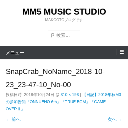
コ
MM5 MUSIC STUDIO
ン
テ
MAKOOTOブログです
ン
検
ツ
索
へ
ス
メニュー
キ
ッ
SnapCrab_NoName_2018-10-
プ
23_23-47-10_No-00
投稿日時:
2018年10月24日
@
310 × 196
|
【日記】2018年秋M3
の参加告知『ONNUEHO 6th』『TRUE BGM』『GAME
OVERⅡ』
← 前へ
次へ →