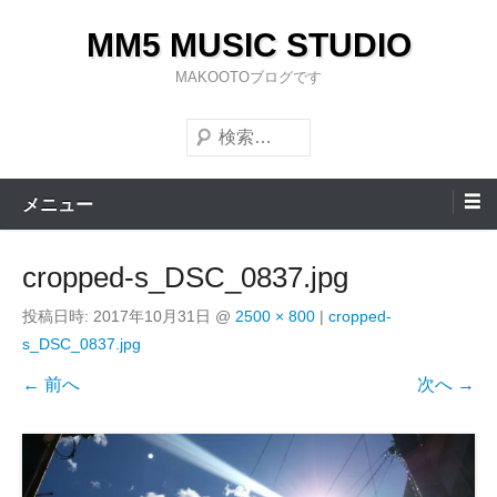
コ
MM5 MUSIC STUDIO
ン
テ
MAKOOTOブログです
ン
検
ツ
索
へ
ス
メニュー
キ
ッ
cropped-s_DSC_0837.jpg
プ
投稿日時:
2017年10月31日
@
2500 × 800
|
cropped-
s_DSC_0837.jpg
← 前へ
次へ →