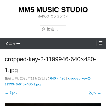
コ
MM5 MUSIC STUDIO
ン
テ
MAKOOTOブログです
ン
検
ツ
索
へ
ス
メニュー
キ
ッ
cropped-key-2-1199946-640×480-
プ
1.jpg
投稿日時:
2023年11月27日
@
640 × 426
|
cropped-key-2-
1199946-640×480-1.jpg
← 前へ
次へ →