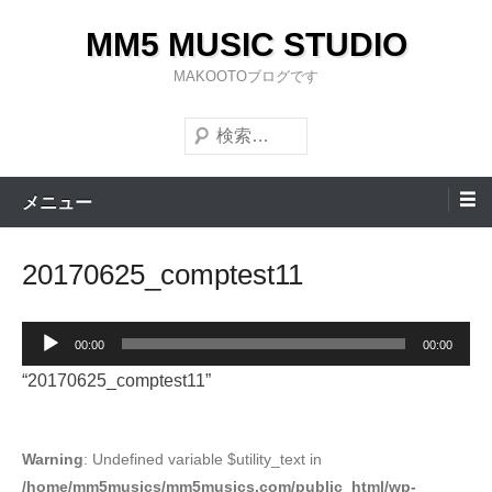
コ
MM5 MUSIC STUDIO
ン
テ
MAKOOTOブログです
ン
検
ツ
索
へ
ス
メニュー
キ
ッ
20170625_comptest11
プ
音
00:00
00:00
声
“20170625_comptest11”
プ
レ
ー
Warning
: Undefined variable $utility_text in
/home/mm5musics/mm5musics.com/public_html/wp-
ヤ