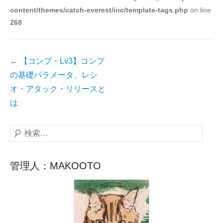
content/themes/catch-everest/inc/template-tags.php
on line
ー
268
投
←
【コンプ・Lv3】コンプ
稿
の基礎パラメータ、レシ
ナ
オ・アタック・リリースと
ビ
は
ゲ
ー
検
シ
索
ョ
管理人：MAKOOTO
ン