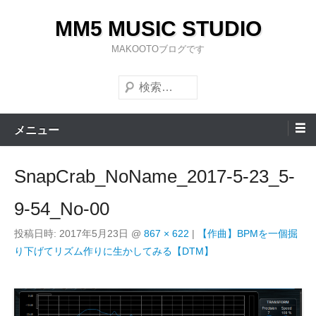
コ
MM5 MUSIC STUDIO
ン
テ
MAKOOTOブログです
ン
検
ツ
索
へ
ス
メニュー
キ
ッ
SnapCrab_NoName_2017-5-23_5-
プ
9-54_No-00
投稿日時:
2017年5月23日
@
867 × 622
|
【作曲】BPMを一個掘
り下げてリズム作りに生かしてみる【DTM】