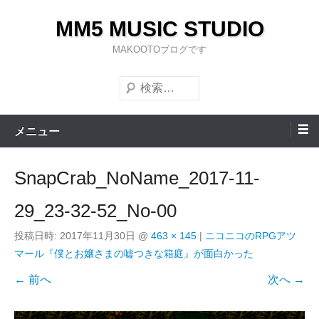
コ
MM5 MUSIC STUDIO
ン
テ
MAKOOTOブログです
ン
検
ツ
索
へ
ス
メニュー
キ
ッ
SnapCrab_NoName_2017-11-
プ
29_23-32-52_No-00
投稿日時:
2017年11月30日
@
463 × 145
|
ニコニコのRPGアツ
マール『僕とお嬢さまの嘘つきな箱庭』が面白かった
← 前へ
次へ →