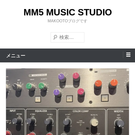
コ
MM5 MUSIC STUDIO
ン
テ
MAKOOTOブログです
ン
検
ツ
索
へ
ス
メニュー
キ
ッ
プ