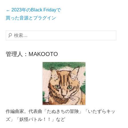
投
←
2023年のBlack Fridayで
稿
買った音源とプラグイン
ナ
ビ
検
ゲ
索
ー
管理人：MAKOOTO
シ
ョ
ン
作編曲家。代表曲「たぬきちの冒険」「いたずらキッ
ズ」「妖怪バトル！！」など