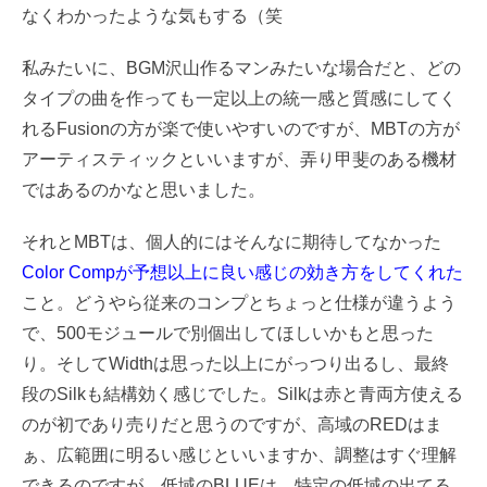
なくわかったような気もする（笑
私みたいに、BGM沢山作るマンみたいな場合だと、どの
タイプの曲を作っても一定以上の統一感と質感にしてく
れるFusionの方が楽で使いやすいのですが、MBTの方が
アーティスティックといいますが、弄り甲斐のある機材
ではあるのかなと思いました。
それとMBTは、個人的にはそんなに期待してなかった
Color Compが予想以上に良い感じの効き方をしてくれた
こと。どうやら従来のコンプとちょっと仕様が違うよう
で、500モジュールで別個出してほしいかもと思った
り。そしてWidthは思った以上にがっつり出るし、最終
段のSilkも結構効く感じでした。Silkは赤と青両方使える
のが初であり売りだと思うのですが、高域のREDはま
ぁ、広範囲に明るい感じといいますか、調整はすぐ理解
できるのですが、低域のBLUEは、特定の低域の出てる