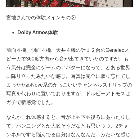
宮地さんでの体験メインその②、
Dolby Atmos体験
前面４機、側面４機、天井４機の計１２台のGenelecス
ピーカで360度方向から音が出てきていたのですが、も
う気分は完全にゲームのアバターになって、とある世界
に降り立ったみたいな感じ。写真は完全に取り忘れてし
まったためNeve系のかっこいいチャンネルストリップの
写真を代わりに置いておりますが、ドルビーアトモスは
ガチで新感覚でした。
なんかこれ体感すると、音が上や下や後ろにあったりし
て、パンニングとか大変そうだなとも思いつつ、2チャ
ンネルですら悩んでる自分はなんなんだ…みたいな感じ