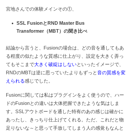
宮地さんでの体験メインその①、
SSL FusionとRND Master Bus
Transformer（MBT）の聞き比べ
結論から言うと、Fusionの場合は、どの音を通してもあ
る程度の似たような質感に仕上がり、設定を大きく弄っ
てもそこまで
大きく破綻はしない
といったイメージで、
RNDのMBTは逆に思っていたよりもずっと
音の質感を変
えられる
感じでした。
Fusionに関しては私はプラグインをよく使うので、ハー
ドのFusionとの違いは大体把握できたような気はしま
す。SSLアウトボードを通した特有のあの感じは確かに
あったし、きっちり仕上げてくれる。ただ、これだと物
足りないな～と思って手放してしまう人の感覚もなんと