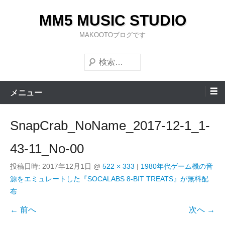
コ
MM5 MUSIC STUDIO
ン
テ
MAKOOTOブログです
ン
検
ツ
索
へ
ス
メニュー
キ
ッ
SnapCrab_NoName_2017-12-1_1-
プ
43-11_No-00
投稿日時:
2017年12月1日
@
522 × 333
|
1980年代ゲーム機の音
源をエミュレートした『SOCALABS 8-BIT TREATS』が無料配
布
← 前へ
次へ →