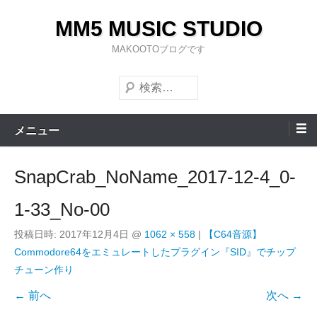
コ
MM5 MUSIC STUDIO
ン
テ
MAKOOTOブログです
ン
検
ツ
索
へ
ス
メニュー
キ
ッ
SnapCrab_NoName_2017-12-4_0-
プ
1-33_No-00
投稿日時:
2017年12月4日
@
1062 × 558
|
【C64音源】
Commodore64をエミュレートしたプラグイン『SID』でチップ
チューン作り
← 前へ
次へ →