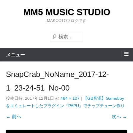
コ
MM5 MUSIC STUDIO
ン
テ
MAKOOTOブログです
ン
検
ツ
索
へ
ス
メニュー
キ
ッ
SnapCrab_NoName_2017-12-
プ
1_23-24-51_No-00
投稿日時:
2017年12月1日
@
484 × 107
|
【GB音源】Gameboy
をエミュレートしたプラグイン『PAPU』でチップチューン作り
← 前へ
次へ →