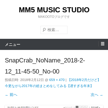
コ
MM5 MUSIC STUDIO
ン
テ
MAKOOTOブログです
ン
検
ツ
索
へ
ス
メニュー
キ
ッ
SnapCrab_NoName_2018-2-
プ
12_11-45-50_No-00
投稿日時:
2018年2月12日
@
659 × 470
|
【2018年2月だけど】
今更ながら2017年の総まとめをしてみる【遅すぎる年末】
← 前へ
次へ →