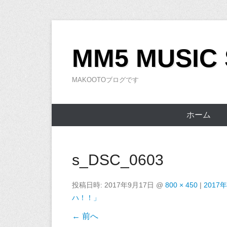
コ
ン
MM5 MUSIC
テ
ン
MAKOOTOブログです
ツ
へ
ス
ホーム
キ
ッ
プ
s_DSC_0603
投稿日時:
2017年9月17日
@
800 × 450
|
201
ハ！！」
← 前へ