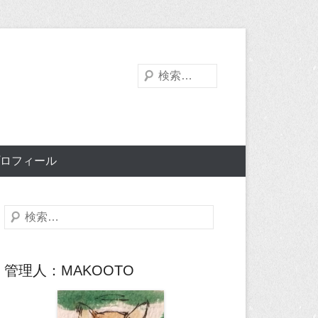
検
索
ロフィール
検
索
管理人：MAKOOTO