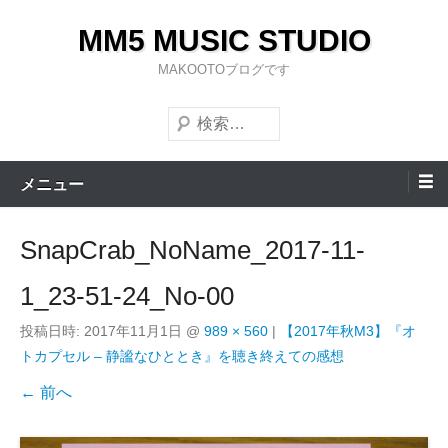
コ
MM5 MUSIC STUDIO
ン
テ
MAKOOTOブログです
ン
検
ツ
索
へ
ス
メニュー
キ
ッ
SnapCrab_NoName_2017-11-
プ
1_23-51-24_No-00
投稿日時:
2017年11月1日
@
989 × 560
|
【2017年秋M3】『オ
トカプセル – 静謐なひととき』を聴き終えての感想
← 前へ