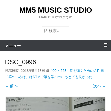
コ
MM5 MUSIC STUDIO
ン
テ
MAKOOTOブログです
ン
検
ツ
索
へ
ス
メニュー
キ
ッ
DSC_0996
プ
投稿日時:
2018年5月13日
@
400 × 225
|
箏を弾くための入門書
「箏のいろは」はDTMで箏を学ぶのにもとても良かった
← 前へ
次へ →