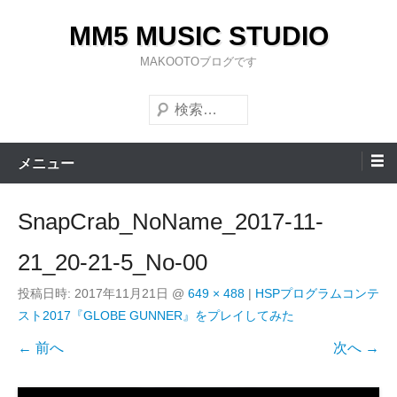
コ
MM5 MUSIC STUDIO
ン
テ
MAKOOTOブログです
ン
検
ツ
索
へ
ス
メニュー
キ
ッ
SnapCrab_NoName_2017-11-
プ
21_20-21-5_No-00
投稿日時:
2017年11月21日
@
649 × 488
|
HSPプログラムコンテ
スト2017『GLOBE GUNNER』をプレイしてみた
← 前へ
次へ →