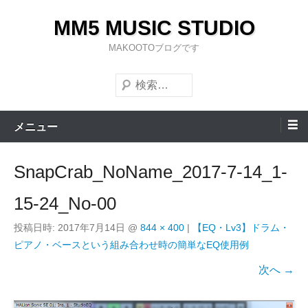
コ
MM5 MUSIC STUDIO
ン
テ
MAKOOTOブログです
ン
検
ツ
索
へ
ス
メニュー
キ
ッ
SnapCrab_NoName_2017-7-14_1-
プ
15-24_No-00
投稿日時:
2017年7月14日
@
844 × 400
|
【EQ・Lv3】ドラム・
ピアノ・ベースという組み合わせ時の簡単なEQ使用例
次へ →