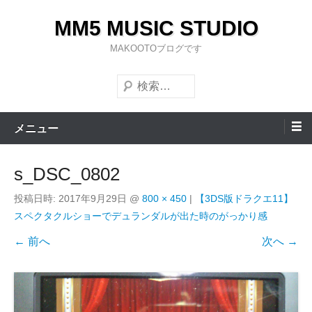
コ
MM5 MUSIC STUDIO
ン
テ
MAKOOTOブログです
ン
検
ツ
索
へ
ス
メニュー
キ
ッ
s_DSC_0802
プ
投稿日時:
2017年9月29日
@
800 × 450
|
【3DS版ドラクエ11】
スペクタクルショーでデュランダルが出た時のがっかり感
← 前へ
次へ →