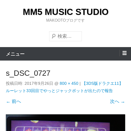
コ
MM5 MUSIC STUDIO
ン
テ
MAKOOTOブログです
ン
検
ツ
索
へ
ス
メニュー
キ
ッ
s_DSC_0727
プ
投稿日時:
2017年9月26日
@
800 × 450
|
【3DS版ドラクエ11】
ルーレット33回目でやっとジャックポットが出たので報告
← 前へ
次へ →