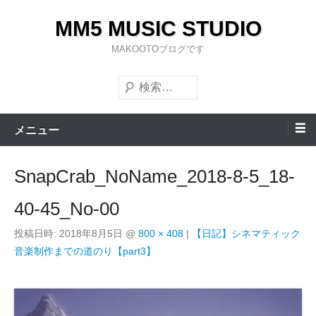
コ
MM5 MUSIC STUDIO
ン
テ
MAKOOTOブログです
ン
検
ツ
索
へ
ス
メニュー
キ
ッ
SnapCrab_NoName_2018-8-5_18-
プ
40-45_No-00
投稿日時:
2018年8月5日
@
800 × 408
|
【日記】シネマティック
音楽制作までの道のり【part3】