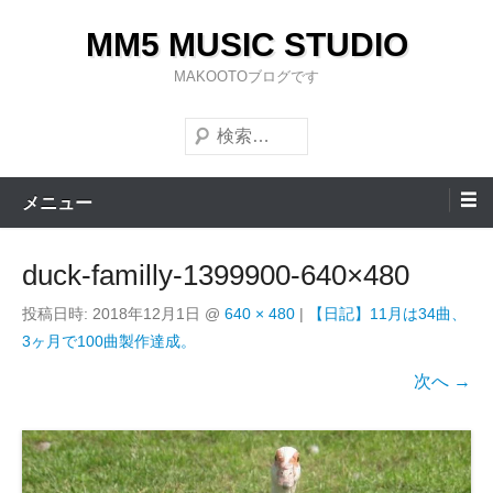
コ
MM5 MUSIC STUDIO
ン
テ
MAKOOTOブログです
ン
検
ツ
索
へ
ス
メニュー
キ
ッ
duck-familly-1399900-640×480
プ
投稿日時:
2018年12月1日
@
640 × 480
|
【日記】11月は34曲、
3ヶ月で100曲製作達成。
次へ →