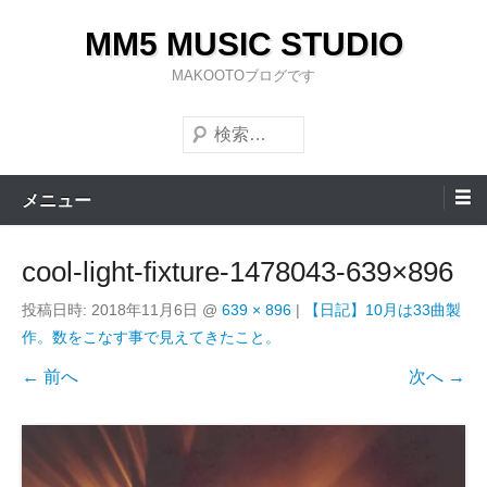
コ
MM5 MUSIC STUDIO
ン
テ
MAKOOTOブログです
ン
検
ツ
索
へ
ス
メニュー
キ
ッ
cool-light-fixture-1478043-639×896
プ
投稿日時:
2018年11月6日
@
639 × 896
|
【日記】10月は33曲製
作。数をこなす事で見えてきたこと。
← 前へ
次へ →