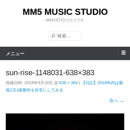
コ
MM5 MUSIC STUDIO
ン
テ
MAKOOTOブログです
ン
検
ツ
索
へ
ス
メニュー
キ
ッ
sun-rise-1148031-638×383
プ
投稿日時:
2018年9月18日
@
638 × 384
|
【日記】2018年内は最
低1日1曲製作を目安にしてみる
次へ →