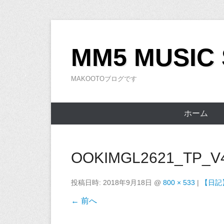
コ
ン
MM5 MUSIC
テ
ン
MAKOOTOブログです
ツ
へ
ス
ホーム
キ
ッ
プ
OOKIMGL2621_TP_V
投稿日時:
2018年9月18日
@
800 × 533
|
【日記
← 前へ