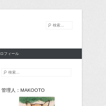
検
索
ロフィール
検
索
管理人：MAKOOTO