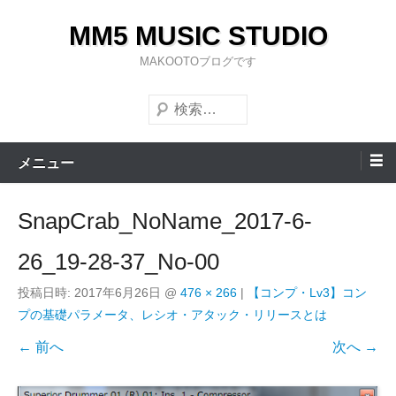
コ
MM5 MUSIC STUDIO
ン
テ
MAKOOTOブログです
ン
検
ツ
索
へ
ス
メニュー
キ
ッ
SnapCrab_NoName_2017-6-
プ
26_19-28-37_No-00
投稿日時:
2017年6月26日
@
476 × 266
|
【コンプ・Lv3】コン
プの基礎パラメータ、レシオ・アタック・リリースとは
← 前へ
次へ →