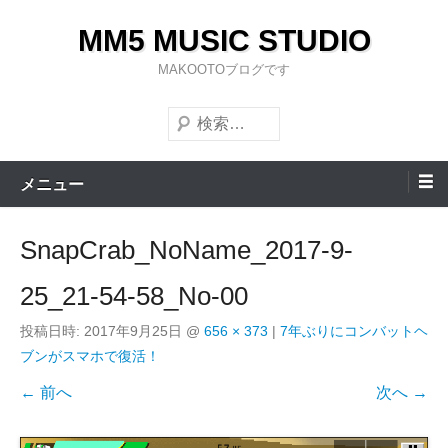
コ
MM5 MUSIC STUDIO
ン
テ
MAKOOTOブログです
ン
検
ツ
索
へ
ス
メニュー
キ
ッ
SnapCrab_NoName_2017-9-
プ
25_21-54-58_No-00
投稿日時:
2017年9月25日
@
656 × 373
|
7年ぶりにコンバットヘ
ブンがスマホで復活！
← 前へ
次へ →