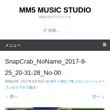
コ
MM5 MUSIC STUDIO
ン
テ
MAKOOTOブログです
ン
検
ツ
索
へ
ス
メニュー
キ
ッ
SnapCrab_NoName_2017-9-
プ
25_20-31-28_No-00
投稿日時:
2017年9月25日
@
407 × 305
|
7年ぶりにコンバットヘ
ブンがスマホで復活！
← 前へ
次へ →